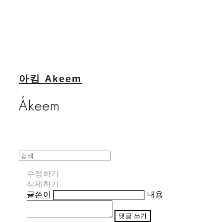
아킴 Akeem
수정하기
삭제하기
글쓴이
내용
댓글 쓰기