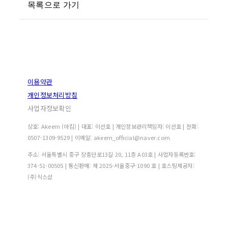
목록으로 가기
이용약관
개인정보처리방침
사업자정보확인
상호: Akeem (아킴) | 대표: 이선호 | 개인정보관리책임자: 이선호 | 전화:
0507-1309-9529 | 이메일: akeem_official@naver.com
주소: 서울특별시 중구 장충단로13길 20, 11층 A03호 | 사업자등록번호:
374-51-00505
| 통신판매:
제 2025-서울중구-1090 호
| 호스팅제공자:
(주)식스샵