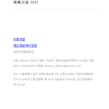
목록으로 가기
이용약관
개인정보처리방침
사업자정보확인
상호: Akeem (아킴) | 대표: 이선호 | 개인정보관리책임자: 이선호 | 전화:
0507-1309-9529 | 이메일: akeem_official@naver.com
주소: 서울특별시 중구 장충단로13길 20, 11층 A03호 | 사업자등록번호:
374-51-00505
| 통신판매:
제 2025-서울중구-1090 호
| 호스팅제공자:
(주)식스샵