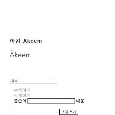
아킴 Akeem
수정하기
삭제하기
글쓴이
내용
댓글 쓰기