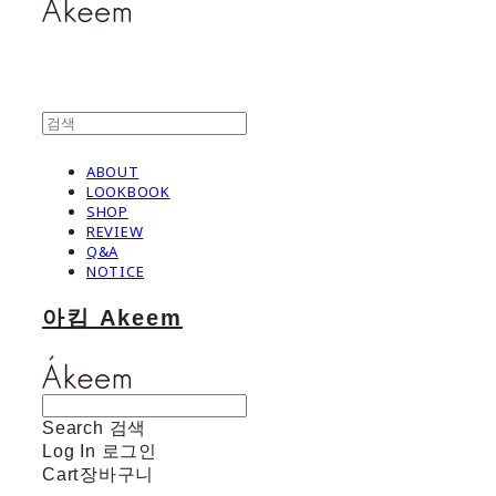
ABOUT
LOOKBOOK
SHOP
REVIEW
Q&A
NOTICE
아킴 Akeem
Search
검색
Log In
로그인
Cart
장바구니