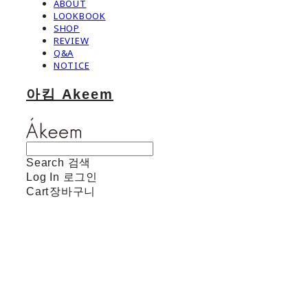
ABOUT
LOOKBOOK
SHOP
REVIEW
Q&A
NOTICE
아킴 Akeem
Search
검색
Log In
로그인
Cart
장바구니