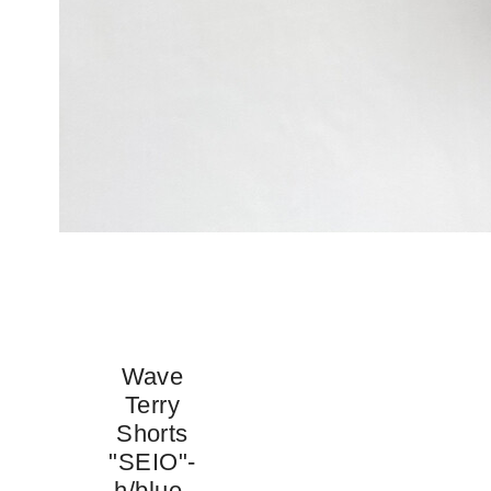
Wave
Terry
Shorts
"SEIO"-
h/blue-