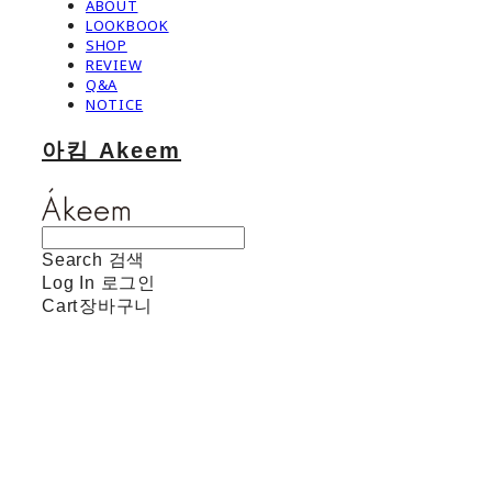
ABOUT
LOOKBOOK
SHOP
REVIEW
Q&A
NOTICE
아킴 Akeem
Search
검색
Log In
로그인
Cart
장바구니