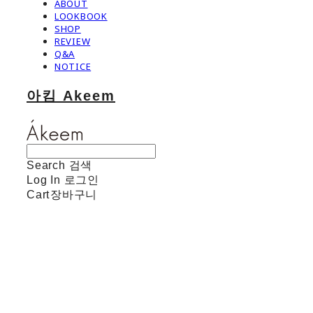
ABOUT
LOOKBOOK
SHOP
REVIEW
Q&A
NOTICE
아킴 Akeem
Search
검색
Log In
로그인
Cart
장바구니