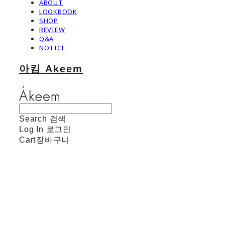
ABOUT
LOOKBOOK
SHOP
REVIEW
Q&A
NOTICE
아킴 Akeem
Search
검색
Log In
로그인
Cart
장바구니