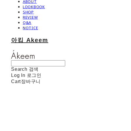
ABOUT
LOOKBOOK
SHOP
REVIEW
Q&A
NOTICE
아킴 Akeem
Search
검색
Log In
로그인
Cart
장바구니