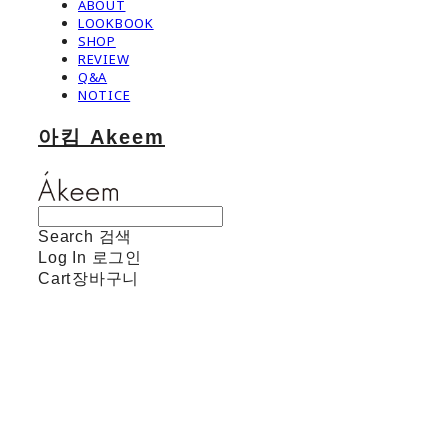
ABOUT
LOOKBOOK
SHOP
REVIEW
Q&A
NOTICE
아킴 Akeem
Search
검색
Log In
로그인
Cart
장바구니