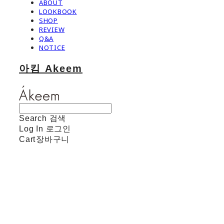
ABOUT
LOOKBOOK
SHOP
REVIEW
Q&A
NOTICE
아킴 Akeem
Search
검색
Log In
로그인
Cart
장바구니