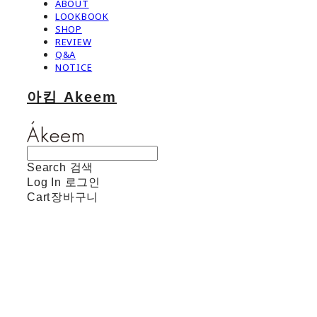
ABOUT
LOOKBOOK
SHOP
REVIEW
Q&A
NOTICE
아킴 Akeem
Search
검색
Log In
로그인
Cart
장바구니