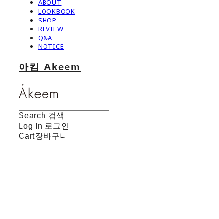
ABOUT
LOOKBOOK
SHOP
REVIEW
Q&A
NOTICE
아킴 Akeem
Search
검색
Log In
로그인
Cart
장바구니