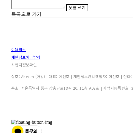
댓글 쓰기
목록으로 가기
이용약관
개인정보처리방침
사업자정보확인
상호: Akeem (아킴) | 대표: 이선호 | 개인정보관리책임자: 이선호 | 전화: 0507
주소: 서울특별시 중구 장충단로13길 20, 11층 A03호 | 사업자등록번호: