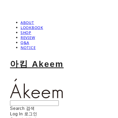
ABOUT
LOOKBOOK
SHOP
REVIEW
Q&A
NOTICE
아킴 Akeem
Search
검색
Log In
로그인