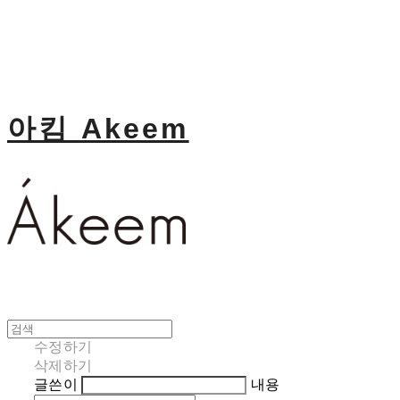
아킴 Akeem
수정하기
삭제하기
글쓴이
내용