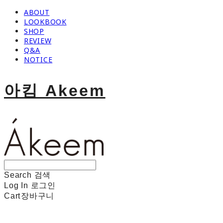
ABOUT
LOOKBOOK
SHOP
REVIEW
Q&A
NOTICE
아킴 Akeem
Search
검색
Log In
로그인
Cart
장바구니