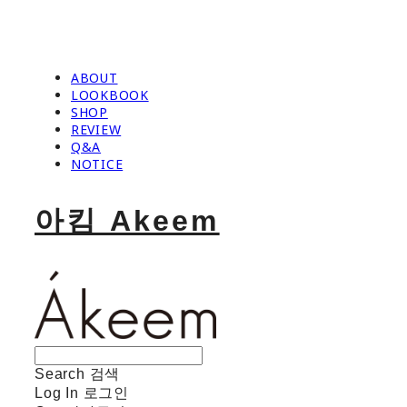
ABOUT
LOOKBOOK
SHOP
REVIEW
Q&A
NOTICE
아킴 Akeem
Search
검색
Log In
로그인