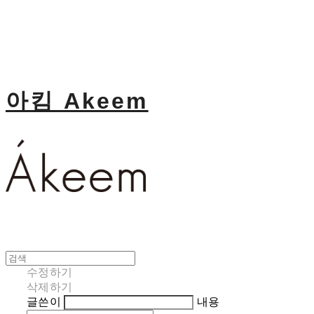
아킴 Akeem
수정하기
삭제하기
글쓴이
내용