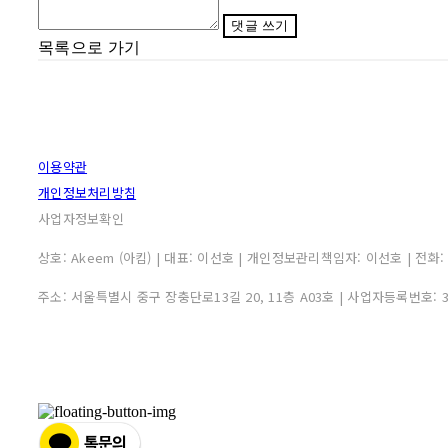
댓글 쓰기
목록으로 가기
이용약관
개인정보처리방침
사업자정보확인
상호: Akeem (아킴) | 대표: 이선호 | 개인정보관리책임자: 이선호 | 전화: 0507
주소: 서울특별시 중구 장충단로13길 20, 11층 A03호 | 사업자등록번호: