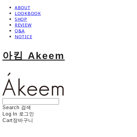
ABOUT
LOOKBOOK
SHOP
REVIEW
Q&A
NOTICE
아킴 Akeem
Search
검색
Log In
로그인
Cart
장바구니