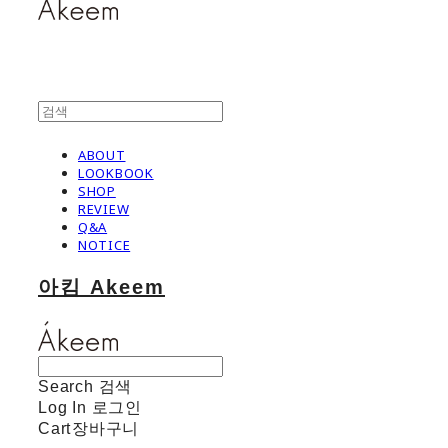
ABOUT
LOOKBOOK
SHOP
REVIEW
Q&A
NOTICE
아킴 Akeem
Search
검색
Log In
로그인
Cart
장바구니