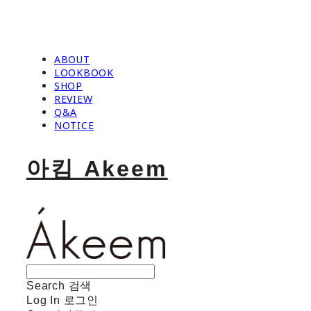
ABOUT
LOOKBOOK
SHOP
REVIEW
Q&A
NOTICE
아킴 Akeem
Search
검색
Log In
로그인