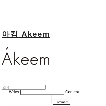
아킴 Akeem
Writer
Content
Comment