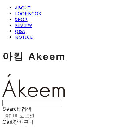
ABOUT
LOOKBOOK
SHOP
REVIEW
Q&A
NOTICE
아킴 Akeem
Search
검색
Log In
로그인
Cart
장바구니