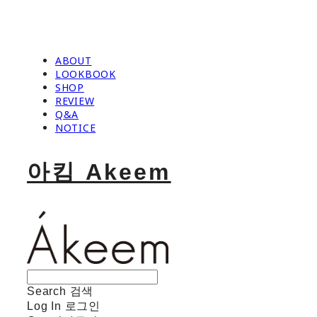
ABOUT
LOOKBOOK
SHOP
REVIEW
Q&A
NOTICE
아킴 Akeem
Search
검색
Log In
로그인